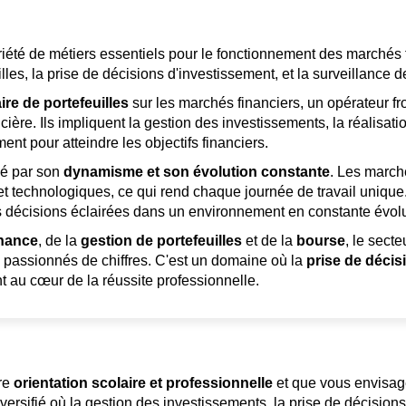
riété de métiers essentiels pour le fonctionnement des marchés 
lles, la prise de décisions d'investissement, et la surveillance 
ire de portefeuilles
sur les marchés financiers, un opérateur fr
ncière. Ils impliquent la gestion des investissements, la réalisat
ent pour atteindre les objectifs financiers.
sé par son
dynamisme et son évolution constante
. Les marché
t technologiques, ce qui rend chaque journée de travail unique.
s décisions éclairées dans un environnement en constante évolu
inance
, de la
gestion de portefeuilles
et de la
bourse
, le sect
es passionnés de chiffres. C'est un domaine où la
prise de décis
t au cœur de la réussite professionnelle.
tre
orientation scolaire et professionnelle
et que vous envisage
ersifié où la gestion des investissements, la prise de décisions