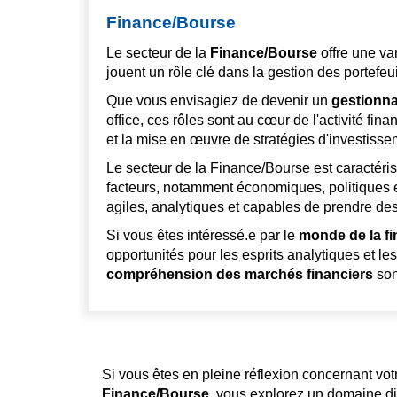
Finance/Bourse
Le secteur de la
Finance/Bourse
offre une va
jouent un rôle clé dans la gestion des portefeui
Que vous envisagiez de devenir un
gestionna
office, ces rôles sont au cœur de l'activité fina
et la mise en œuvre de stratégies d'investissem
Le secteur de la Finance/Bourse est caractéri
facteurs, notamment économiques, politiques e
agiles, analytiques et capables de prendre de
Si vous êtes intéressé.e par le
monde de la f
opportunités pour les esprits analytiques et l
compréhension des marchés financiers
son
Si vous êtes en pleine réflexion concernant vo
Finance/Bourse
, vous explorez un domaine div