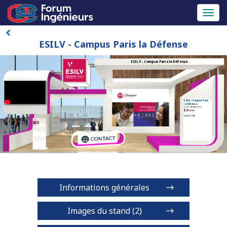
Toggl
naviga
ESILV - Campus Paris la Défense
ESILV - Campus Paris la Défense
ESILV - Campus Paris
la Défense
Ecole d'Ingénieurs
France
INDUSTRIE
Informations générales
Images du stand (2)