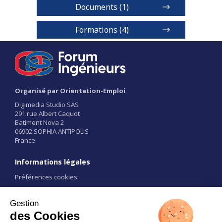
Documents (1)
Cycle ingénieur
Formations (4)
Formation d'ingénieur Bac + 5 - bac STI2D
Niveaux de diplôme
BAC+5
Organisé par Orientation-Emploi
1 / 2
Digimedia Studio SAS
291 rue Albert Caquot
Voir détails
Batiment Nova 2
06902 SOPHIA ANTIPOLIS
France
1 / 4
Informations légales
Préférences cookies
Conditions d'utilisation
CGU