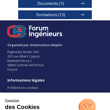
Documents (1)
Unistra
Formations (12)
Licence - Physique, chimie - Physique-
chimie
1 / 2
Niveaux de diplôme
Organisé par Orientation-Emploi
Licence
Digimedia Studio SAS
291 rue Albert Caquot
Batiment Nova 2
Voir détails
06902 SOPHIA ANTIPOLIS
France
1 / 12
Informations légales
Préférences cookies
Conditions d'utilisation
CGU